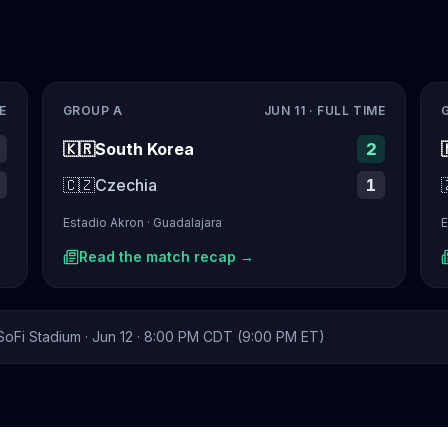
E
GROUP A
JUN 11
· FULL TIME
🇰🇷
South Korea
2
🇨🇿
Czechia
1
Estadio Akron
·
Guadalajara
E
Read the match recap →
SoFi Stadium
·
Jun 12
· 8:00 PM CDT (9:00 PM ET)