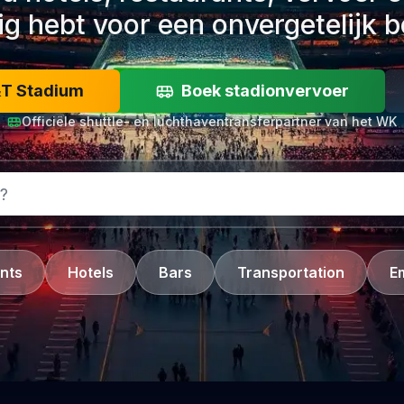
ig hebt voor een onvergetelijk 
&T Stadium
Boek stadionvervoer
Officiële shuttle- en luchthaventransferpartner van het WK
nts
Hotels
Bars
Transportation
E