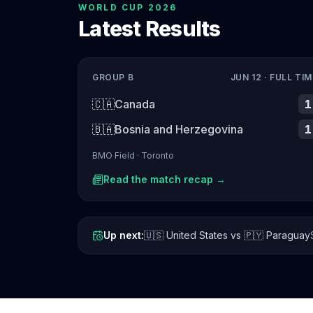
WORLD CUP 2026
Latest Results
GROUP B
JUN 12
· FULL TIM
🇨🇦
Canada
1
🇧🇦
Bosnia and Herzegovina
1
BMO Field
·
Toronto
Read the match recap →
Up next:
🇺🇸
United States
vs
🇵🇾
Paraguay