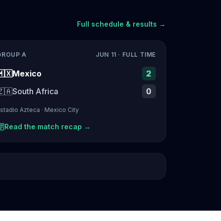
Full schedule & results →
GROUP A
JUN 11
· FULL TIME
🇲🇽
Mexico
2
🇿🇦
South Africa
0
stadio Azteca
·
Mexico City
Read the match recap →