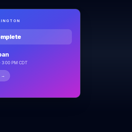
RLINGTON
omplete
pan
 · 3:00 PM CDT
→