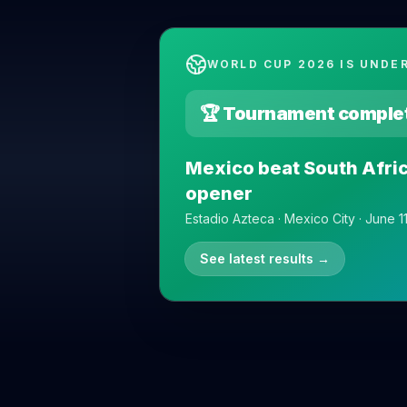
WORLD CUP 2026 IS UNDE
🏆 Tournament comple
Mexico beat South Afric
opener
Estadio Azteca · Mexico City · June 1
See latest results
→