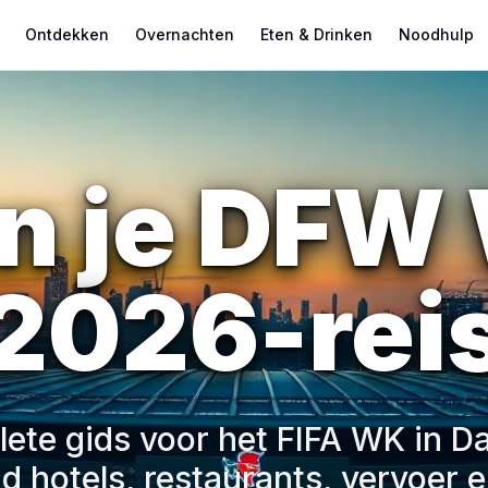
Ontdekken
Overnachten
Eten & Drinken
Noodhulp
an je DFW
2026-rei
ete gids voor het FIFA WK in Da
d hotels, restaurants, vervoer e