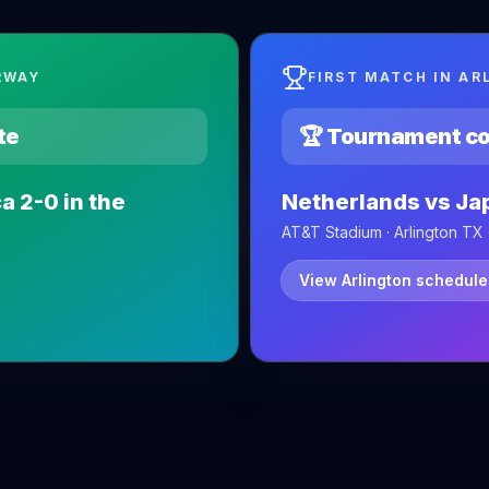
RWAY
FIRST MATCH IN A
te
🏆 Tournament c
a 2-0 in the
Netherlands vs Ja
AT&T Stadium · Arlington TX
1
View Arlington schedule