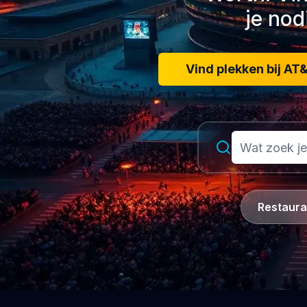
je nod
Vind plekken bij AT
Restaura