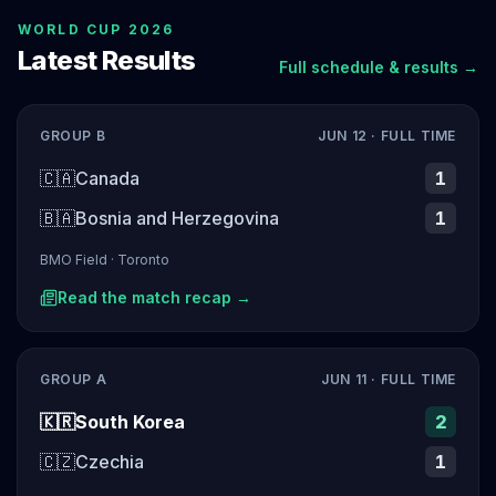
WORLD CUP 2026
Latest Results
Full schedule & results →
GROUP B
JUN 12
· FULL TIME
🇨🇦
Canada
1
🇧🇦
Bosnia and Herzegovina
1
BMO Field
·
Toronto
Read the match recap →
GROUP A
JUN 11
· FULL TIME
🇰🇷
South Korea
2
🇨🇿
Czechia
1