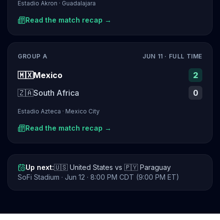
Estadio Akron
·
Guadalajara
Read the match recap →
GROUP A
JUN 11
· FULL TIME
🇲🇽
Mexico
2
🇿🇦
South Africa
0
Estadio Azteca
·
Mexico City
Read the match recap →
Up next:
🇺🇸
United States
vs
🇵🇾
Paraguay
SoFi Stadium
·
Jun 12
· 8:00 PM CDT (9:00 PM ET)