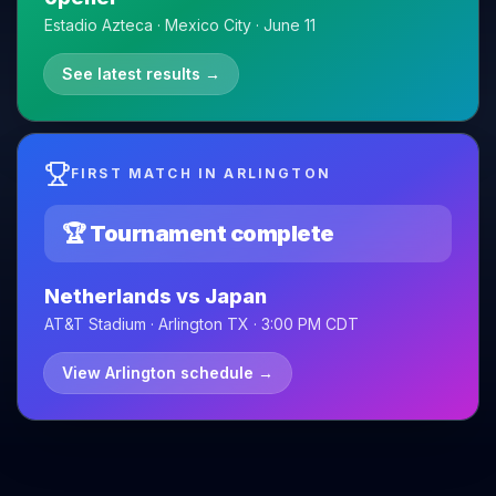
Estadio Azteca · Mexico City · June 11
See latest results
→
FIRST MATCH IN ARLINGTON
🏆 Tournament complete
Netherlands vs Japan
AT&T Stadium · Arlington TX · 3:00 PM CDT
View Arlington schedule
→